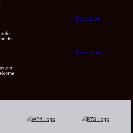
e
Filmmagazin
 Solo
Tag der
Filmmagazin
Masters
 Welcome