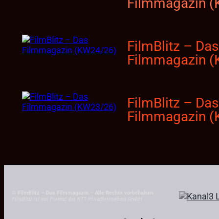
Filmmagazin 
FilmBlitz – Das
Filmmagazin 
FilmBlitz – Das
Filmmagazin 
© FilmBlitz – Das Filmmagazin
–
Alle Rechte vorbehalten.
FilmBlitz ist ein Format der KT1 Privatfernsehen GmbH