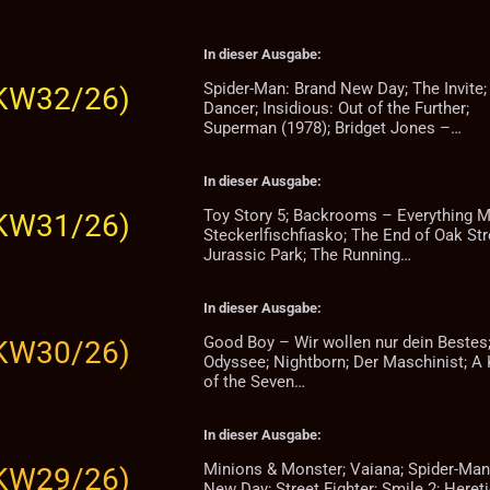
In dieser Ausgabe:
Spider-Man: Brand New Day; The Invite
(KW32/26)
Dancer; Insidious: Out of the Further;
Superman (1978); Bridget Jones –…
In dieser Ausgabe:
Toy Story 5; Backrooms – Everything M
(KW31/26)
Steckerlfischfiasko; The End of Oak Str
Jurassic Park; The Running…
In dieser Ausgabe:
Good Boy – Wir wollen nur dein Bestes;
(KW30/26)
Odyssee; Nightborn; Der Maschinist; A 
of the Seven…
In dieser Ausgabe:
Minions & Monster; Vaiana; Spider-Man
(KW29/26)
New Day; Street Fighter; Smile 2; Heret