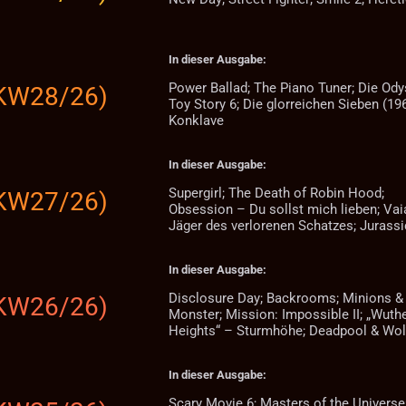
In dieser Ausgabe:
Power Ballad; The Piano Tuner; Die Ody
(KW28/26)
Toy Story 6; Die glorreichen Sieben (196
Konklave
In dieser Ausgabe:
Supergirl; The Death of Robin Hood;
(KW27/26)
Obsession – Du sollst mich lieben; Vai
Jäger des verlorenen Schatzes; Jurass
In dieser Ausgabe:
Disclosure Day; Backrooms; Minions &
(KW26/26)
Monster; Mission: Impossible II; „Wuth
Heights“ – Sturmhöhe; Deadpool & Wol
In dieser Ausgabe:
Scary Movie 6; Masters of the Universe