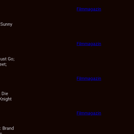
Filmmagazin
; Sunny
Filmmagazin
ust Go;
eet;
Filmmagazin
 Die
Knight
Filmmagazin
: Brand
ic