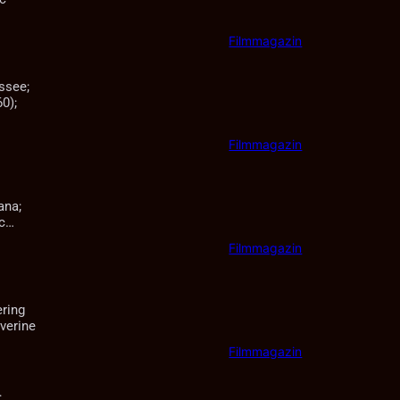
Filmmagazin
ssee;
0);
Filmmagazin
ana;
ic…
Filmmagazin
ering
verine
Filmmagazin
;