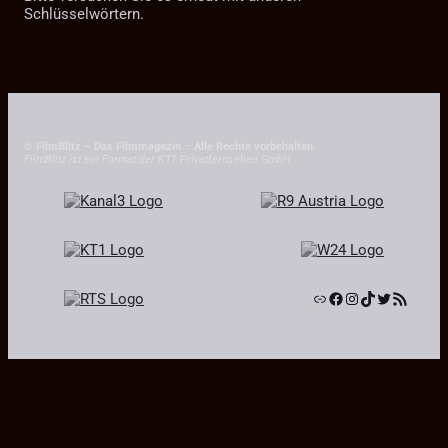
Schlüsselwörtern.
© FilmBlitz – Das Filmmagazin
–
Alle Rechte vorbehalten.
FilmBlitz ist ein Format der KT1 Privatfernsehen GmbH
Link
Facebook
Instagram
TikTok
Twitter
RSS-Feed