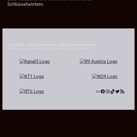
Schlüsselwörtern.
© FilmBlitz – Das Filmmagazin
–
Alle Rechte vorbehalten.
FilmBlitz ist ein Format der KT1 Privatfernsehen GmbH
Link
Facebook
Instagram
TikTok
Twitter
RSS-Feed