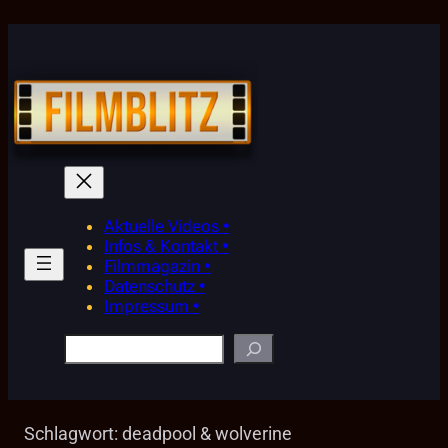
Zum
Inhalt
springen
Aktuelle Videos •
Infos & Kontakt •
Filmmagazin •
Datenschutz •
Impressum •
Suchen
Schlagwort:
deadpool & wolverine