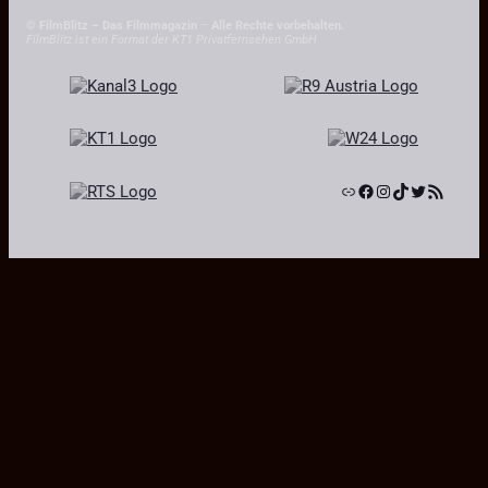
© FilmBlitz – Das Filmmagazin
–
Alle Rechte vorbehalten.
FilmBlitz ist ein Format der KT1 Privatfernsehen GmbH
Link
Facebook
Instagram
TikTok
Twitter
RSS-Feed