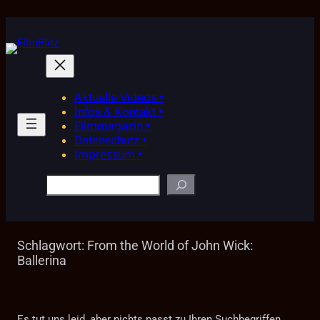
Zum
Inhalt
springen
Aktuelle Videos •
Infos & Kontakt •
Filmmagazin •
Datenschutz •
Impressum •
Suchen
Schlagwort:
From the World of John Wick:
Ballerina
Es tut uns leid, aber nichts passt zu Ihren Suchbegriffen.