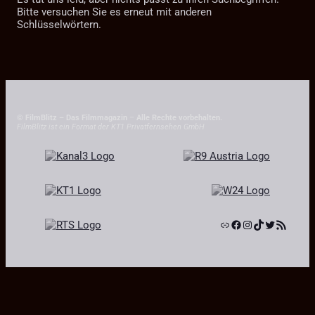
Bitte versuchen Sie es erneut mit anderen
Schlüsselwörtern.
© FilmBlitz – Das Filmmagazin
–
Alle Rechte vorbehalten.
FilmBlitz ist ein Format der KT1 Privatfernsehen GmbH
Link
Facebook
Instagram
TikTok
Twitter
RSS-Feed