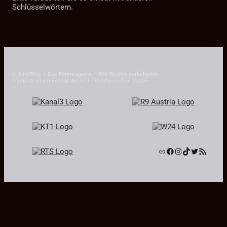
Schlüsselwörtern.
© FilmBlitz – Das Filmmagazin
–
Alle Rechte vorbehalten.
FilmBlitz ist ein Format der KT1 Privatfernsehen GmbH
Link
Facebook
Instagram
TikTok
Twitter
RSS-Feed