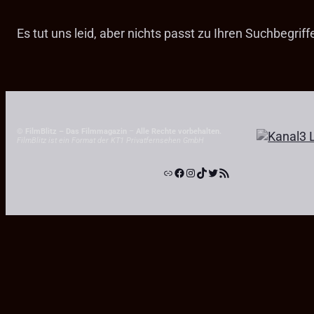
Es tut uns leid, aber nichts passt zu Ihren Suchbegrif
© FilmBlitz – Das Filmmagazin
–
Alle Rechte vorbehalten.
FilmBlitz ist ein Format der KT1 Privatfernsehen GmbH
Link
Facebook
Instagram
TikTok
Twitter
RSS-Feed