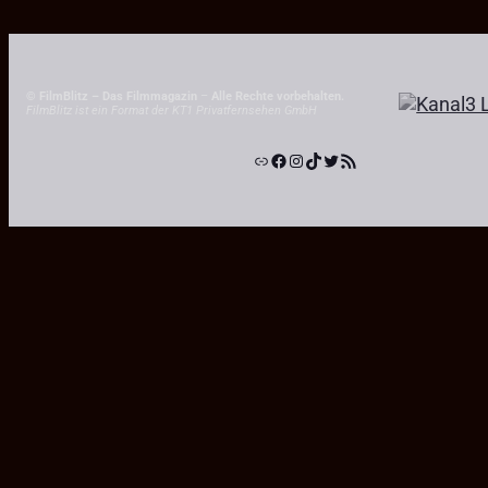
© FilmBlitz – Das Filmmagazin
–
Alle Rechte vorbehalten.
FilmBlitz ist ein Format der KT1 Privatfernsehen GmbH
Link
Facebook
Instagram
TikTok
Twitter
RSS-Feed