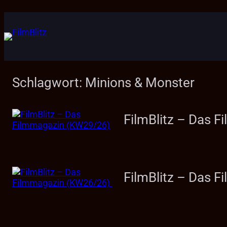
Zum
Inhalt
springen
Schlagwort:
Minions & Monster
FilmBlitz – Das 
FilmBlitz – Das 