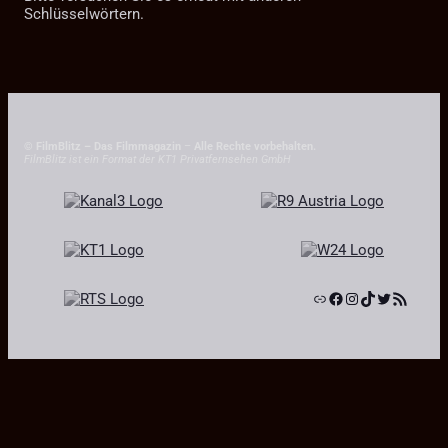
Schlüsselwörtern.
© FilmBlitz – Das Filmmagazin
–
Alle Rechte vorbehalten.
FilmBlitz ist ein Format der KT1 Privatfernsehen GmbH
Link
Facebook
Instagram
TikTok
Twitter
RSS-Feed