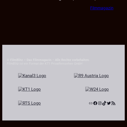
Filmmagazin
© FilmBlitz – Das Filmmagazin
–
Alle Rechte vorbehalten.
FilmBlitz ist ein Format der KT1 Privatfernsehen GmbH
Link
Facebook
Instagram
TikTok
Twitter
RSS-Feed