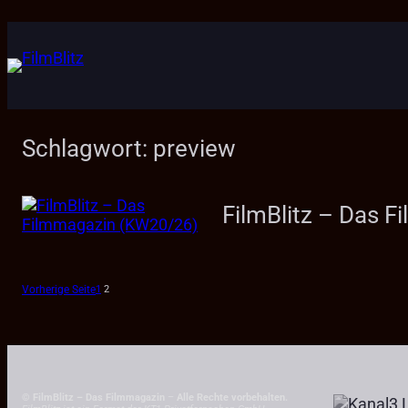
Zum
Inhalt
springen
Schlagwort:
preview
FilmBlitz – Das 
Vorherige Seite
1
2
© FilmBlitz – Das Filmmagazin
–
Alle Rechte vorbehalten.