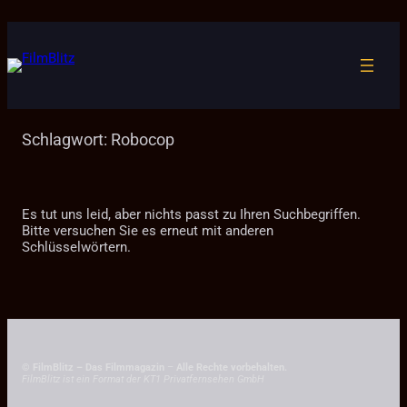
Zum
Inhalt
springen
Schlagwort:
Robocop
Es tut uns leid, aber nichts passt zu Ihren Suchbegriffen.
Bitte versuchen Sie es erneut mit anderen
Schlüsselwörtern.
© FilmBlitz – Das Filmmagazin
–
Alle Rechte vorbehalten.
FilmBlitz ist ein Format der KT1 Privatfernsehen GmbH