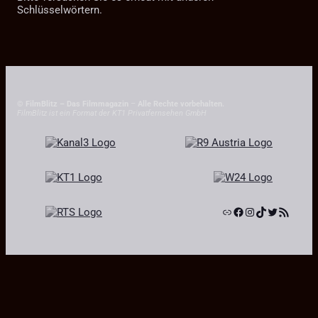
Schlüsselwörtern.
© FilmBlitz – Das Filmmagazin
–
Alle Rechte vorbehalten.
FilmBlitz ist ein Format der KT1 Privatfernsehen GmbH
Link
Facebook
Instagram
TikTok
Twitter
RSS-Feed