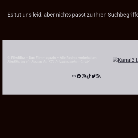
Es tut uns leid, aber nichts passt zu Ihren Suchbegrif
© FilmBlitz – Das Filmmagazin
–
Alle Rechte vorbehalten.
FilmBlitz ist ein Format der KT1 Privatfernsehen GmbH
Link
Facebook
Instagram
TikTok
Twitter
RSS-Feed