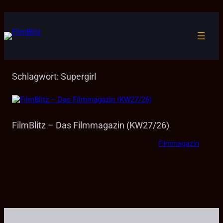
Zum
Inhalt
springen
Schlagwort:
Supergirl
FilmBlitz – Das Filmmagazin (KW27/26)
Filmmagazin