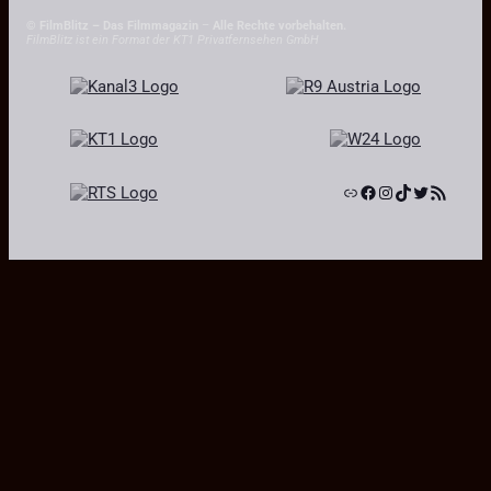
© FilmBlitz – Das Filmmagazin
–
Alle Rechte vorbehalten.
FilmBlitz ist ein Format der KT1 Privatfernsehen GmbH
Link
Facebook
Instagram
TikTok
Twitter
RSS-Feed