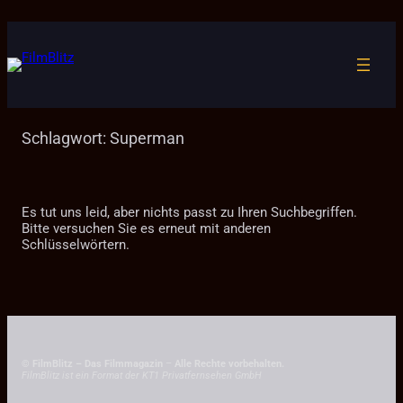
Zum
Inhalt
springen
Schlagwort:
Superman
Es tut uns leid, aber nichts passt zu Ihren Suchbegriffen.
Bitte versuchen Sie es erneut mit anderen
Schlüsselwörtern.
© FilmBlitz – Das Filmmagazin
–
Alle Rechte vorbehalten.
FilmBlitz ist ein Format der KT1 Privatfernsehen GmbH