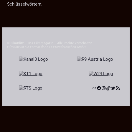
Schlüsselwörtern.
© FilmBlitz – Das Filmmagazin
–
Alle Rechte vorbehalten.
FilmBlitz ist ein Format der KT1 Privatfernsehen GmbH
Link
Facebook
Instagram
TikTok
Twitter
RSS-Feed