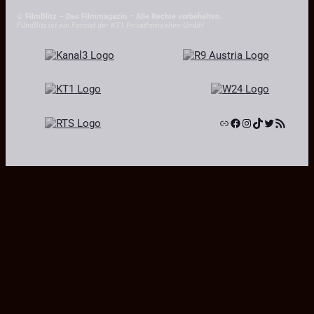
© FilmBlitz – Das Filmmagazin
–
Alle Rechte vorbehalten.
FilmBlitz ist ein Format der KT1 Privatfernsehen GmbH
Link
Facebook
Instagram
TikTok
Twitter
RSS-Feed