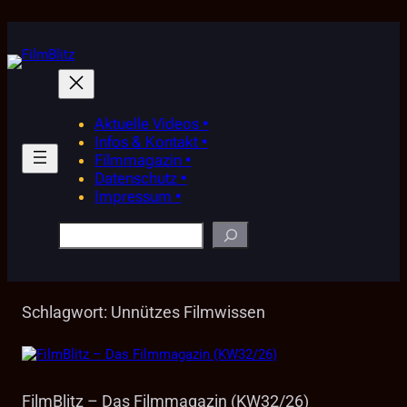
Zum
Inhalt
springen
Aktuelle Videos •
Infos & Kontakt •
Filmmagazin •
Datenschutz •
Impressum •
Suchen
Schlagwort:
Unnützes Filmwissen
FilmBlitz – Das Filmmagazin (KW32/26)