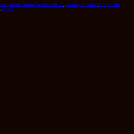
litz
, 
Filmkritik
, 
filmmagazin
, 
Filmneuheiten
, 
Gewinnspiel
, 
heimkino
, 
kino
, 
Kinofilm
, 
n
, 
Whistle