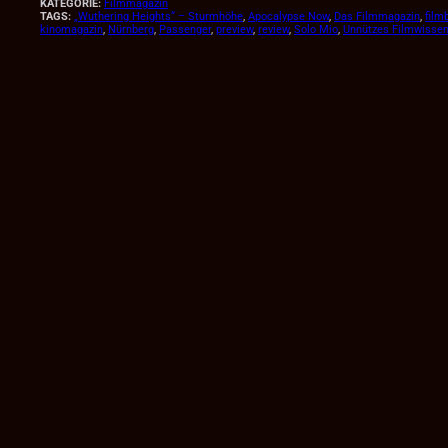
KATEGORIE:
Filmmagazin
TAGS:
„Wuthering Heights“ – Sturmhöhe
, 
Apocalypse Now
, 
Das Filmmagazin
, 
filmb
kinomagazin
, 
Nürnberg
, 
Passenger
, 
preview
, 
review
, 
Solo Mio
, 
Unnützes Filmwisse